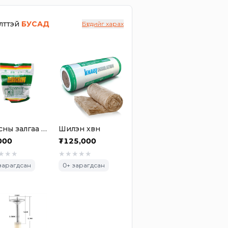
лттэй
БУСАД
Бүгдийг харах
Гипсны залгаа дарагч тор өргөн
Шилэн хөвөн
000
₮
125,000
★
★
★
★
★
★
★
★
зарагдсан
0
+ зарагдсан