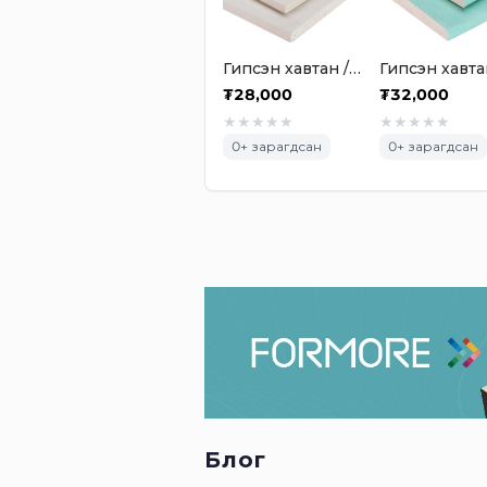
Гипсэн хавтан / 2500х1200х12.5мм энгийн
₮
28,000
₮
32,000
★
★
★
★
★
★
★
★
★
★
0
+ зарагдсан
0
+ зарагдсан
Блог