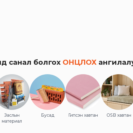
нд санал болгох
ОНЦЛОХ
ангилал
Заслын
Бусад
Гипсэн хавтан
OSB хавтан
материал