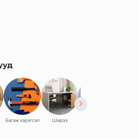
ууд
Багаж хэрэгсэл
Ширээ
Ирмэг
Хуурай х
зуурм