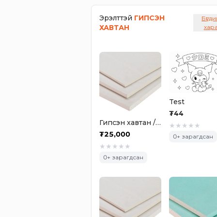
Эрэлттэй
ГИПСЭН
Бүгди
ХАВТАН
хар
Test
₮
44
Гипсэн хавтан / 2500х1200х9.5мм энгийн
★
★
★
★
★
₮
25,000
0
+ зарагдсан
★
★
★
★
★
0
+ зарагдсан