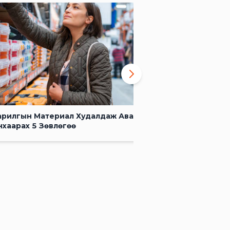
арилгын Материал Худалдаж Авахад
нхаарах 5 Зөвлөгөө