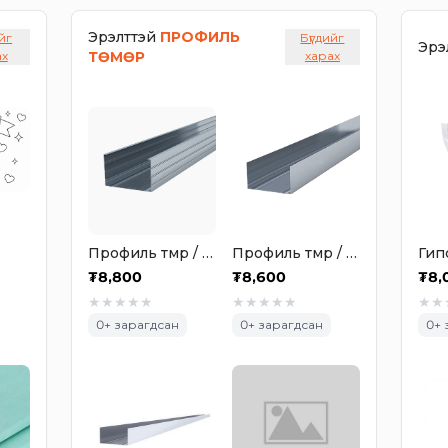
Эрэлттэй
ПРОФИЛЬ
йг
Бүгдийг
Эрэ
ах
ТӨМӨР
харах
Профиль төмөр / 75 х 50 х 3000 х 0.6мм
Профиль төмөр / 75 х 40 х 3000 х 0.6мм
₮
8,800
₮
8,600
₮
8,
★
★
★
★
★
★
★
★
★
★
★
★
0
+ зарагдсан
0
+ зарагдсан
0
+ 