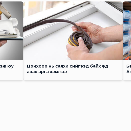
гэж юу
Цонхоор нь салхи сийгээд байх үед
Б
авах арга хэмжээ
А