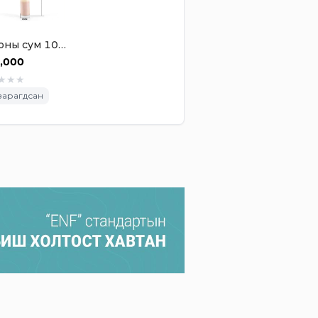
Бетоны сум 100 ширхэгтэй
,000
★
★
★
зарагдсан