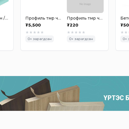
Гипсэн хавтан / 2500х1200х9.5мм ногоон
Профиль төмөр чиг баригч / 38 х 12
Профиль төмөр чиг баригч түгжээ / 38 х 12
₮
5,500
₮
220
₮
50
★
★
★
★
★
★
★
★
★
★
★
★
0
+ зарагдсан
0
+ зарагдсан
0
+ 