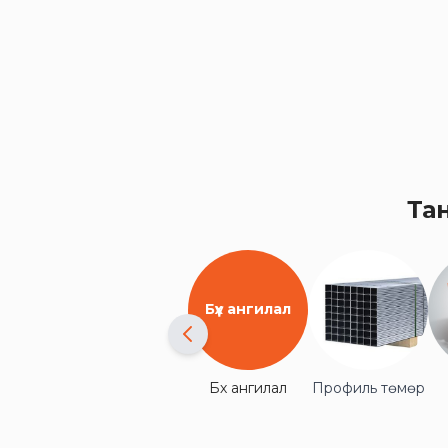
Та
Бүх ангилал
Бүх ангилал
Профиль төмөр