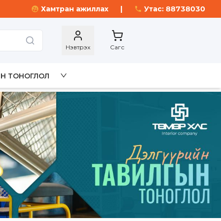
Хамтран ажиллах
|
Утас: 88738030
Нэвтрэх
Сагс
Н ТОНОГЛОЛ