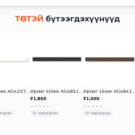
ТӨСТЭЙ
бүтээгдэхүүнүүд
Ирмэг 22мм: AG4257 PET Skin Glossy Iceberg White Highlight
Ирмэг 40мм: AG4851 Cori Smoked Oak
Ирмэг 16мм: AG4841 Dark Brown Davo
₮
1,850
₮
1,000
★
★
★
★
★
★
★
★
★
★
агдсан
0
+ зарагдсан
0
+ зарагдсан