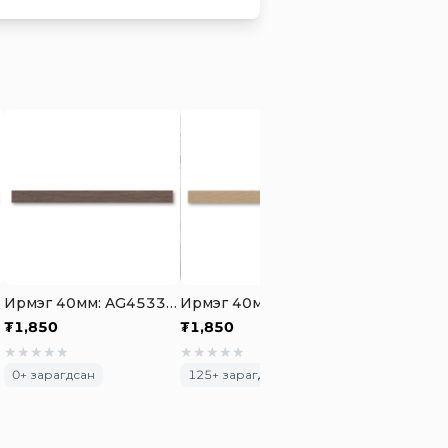
 Oak
Ирмэг 40мм: AG4533 Routh Light Coffee Oak
Ирмэг 40мм: AG4530 Molteni Golden OaK
₮
1,850
₮
1,850
₮
1,000
★
★
★
★
★
★
★
★
★
★
★
★
★
★
★
0
+ зарагдсан
125
+ зарагдсан
414
+ зарагд