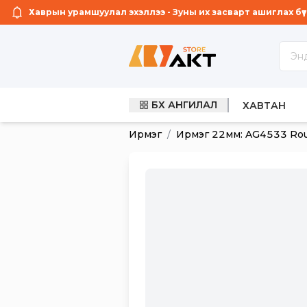
Хаврын урамшуулал эхэллээ - Зуны их засварт ашиглах бүтээ
БҮХ АНГИЛАЛ
ГЭРЭЛТ СА
ХАВТАН
Ирмэг
/
Ирмэг 22мм: AG4533 Rout