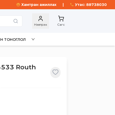
Хамтран ажиллах
|
Утас: 88738030
Нэвтрэх
Сагс
Н ТОНОГЛОЛ
4533 Routh