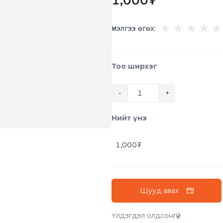
1,000
₮
★
★
★
★
★
Үнэлгээ өгөх:
Тоо ширхэг
-
+
Нийт үнэ
1,000
₮
Шууд авах
Үлдэгдэл олдсонгүй