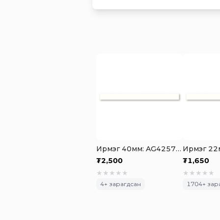
Ирмэг 40мм: AG4257 PET Skin Glossy Iceberg White Highlight
₮
2,500
₮
1,650
★
★
★
★
★
★
★
★
★
★
4
+ зарагдсан
1704
+ зар