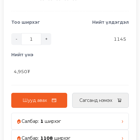
Тоо ширхэг
Нийт үлдэгдэл
-
+
1145
Нийт үнэ
4,950
₮
Шууд авах
Сагсанд нэмэх
›
🏠
Салбар
:
1
ширхэг
›
🏠
Салбар
:
1108
ширхэг