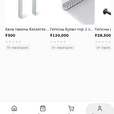
Хана таазны бэхэлгээ төмөр
Гипсны булан тор 1 хайрцаг-100ш
₮
300
₮
120,000
₮
28,300
★
★
★
★
★
★
★
★
★
★
★
★
★
★
★
0
+ зарагдсан
0
+ зарагдсан
0
+ зарагд