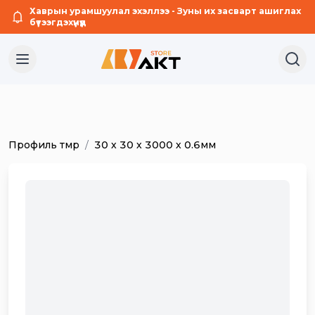
Хаврын урамшуулал эхэллээ - Зуны их засварт ашиглах
бүтээгдэхүүнүүд
Профиль төмөр
/
30 х 30 х 3000 х 0.6мм