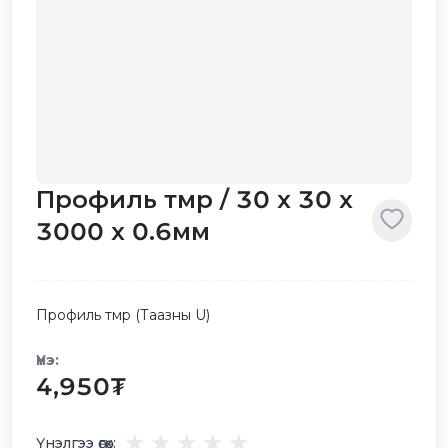
Профиль төмөр / 30 х 30 х
3000 х 0.6мм
Профиль төмөр (Таазны U)
Үнэ:
4,950
₮
★
★
★
★
★
Үнэлгээ өгөх: