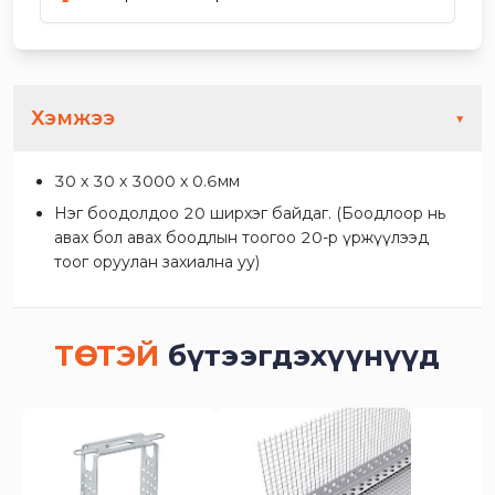
Хэмжээ
▼
30 х 30 х 3000 х 0.6мм
Нэг боодолдоо 20 ширхэг байдаг. (Боодлоор нь
авах бол авах боодлын тоогоо 20-р үржүүлээд
тоог оруулан захиална уу)
ТӨСТЭЙ
бүтээгдэхүүнүүд