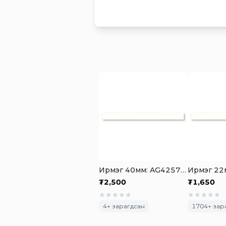
Ирмэг 40мм: AG4257 PET Skin Glossy Iceberg White Highlight
₮
2,500
₮
1,650
★
★
★
★
★
★
★
★
★
★
4
+ зарагдсан
1704
+ зар