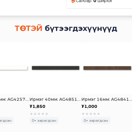
🏠
Салбар
:
0
ширхэг
ТӨСТЭЙ
бүтээгдэхүүнүүд
Ирмэг 22мм: AG4257 PET Skin Glossy Iceberg White Highlight
Ирмэг 40мм: AG4851 Cori Smoked Oak
Ирмэг 16мм: AG4841 Dark Brown Davo
₮
1,850
₮
1,000
★
★
★
★
★
★
★
★
★
★
агдсан
0
+ зарагдсан
0
+ зарагдсан