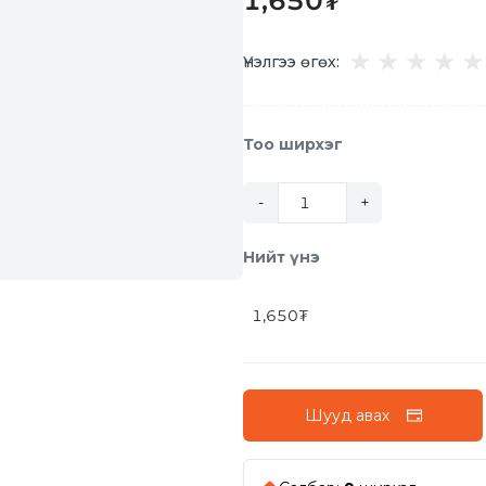
1,650
₮
★
★
★
★
★
Үнэлгээ өгөх:
Тоо ширхэг
-
+
Нийт үнэ
1,650
₮
Шууд авах