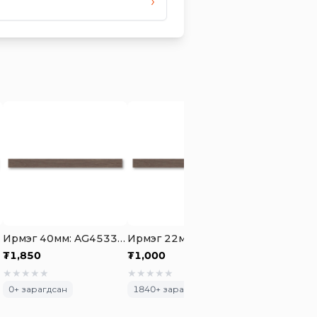
›
 Oak
Ирмэг 40мм: AG4533 Routh Light Coffee Oak
Ирмэг 22мм: AG4533 Routh Light Coffee Oak
₮
1,850
₮
1,000
₮
1,850
★
★
★
★
★
★
★
★
★
★
★
★
★
★
★
0
+ зарагдсан
1840
+ зарагдсан
125
+ зарагд