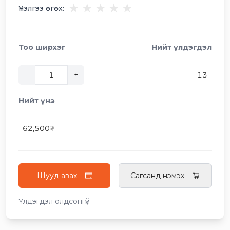
★
★
★
★
★
Үнэлгээ өгөх:
Тоо ширхэг
Нийт үлдэгдэл
-
+
13
Нийт үнэ
62,500
₮
Шууд авах
Сагсанд нэмэх
Үлдэгдэл олдсонгүй