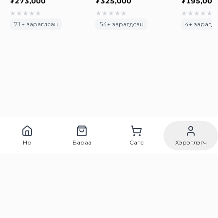
₮
273,000
₮
325,000
₮
195,000
★
★
★
★
★
★
★
★
★
★
★
★
★
★
★
71
+ зарагдсан
54
+ зарагдсан
4
+ зарагд
Нүүр
Бараа
Сагс
Хэрэглэгч