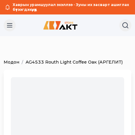
Хаврын урамшуулал эхэллээ - Зуны их засварт ашиглах
бүтээгдэхүүнүүд
1
Модон
/
AG4533 Routh Light Coffee Oaк (АРГЕЛИТ)
/
3