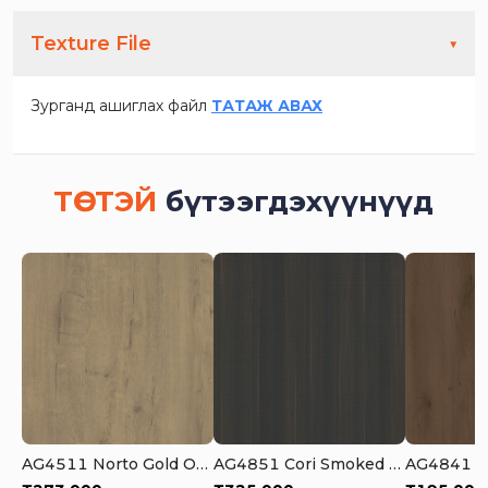
Texture File
▼
Зурганд ашиглах файл
ТАТАЖ АВАХ
ТӨСТЭЙ
бүтээгдэхүүнүүд
AG4511 Norto Gold OAK
AG4851 Cori Smoked Oak