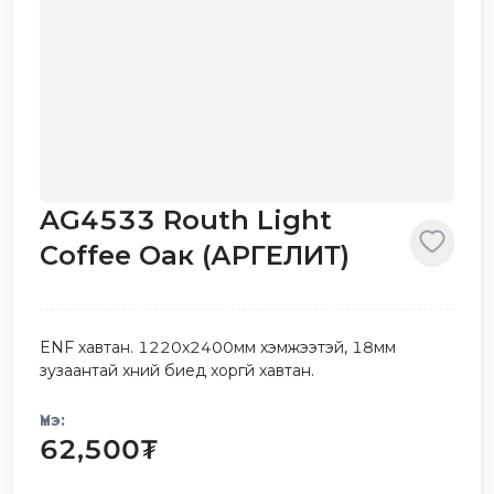
AG4533 Routh Light
Coffee Oaк (АРГЕЛИТ)
ENF хавтан. 1220x2400мм хэмжээтэй, 18мм
зузаантай хүний биед хоргүй хавтан.
Үнэ:
62,500
₮