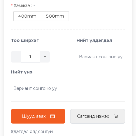
Хэмжээ
:
-
400mm
500mm
Тоо ширхэг
Нийт үлдэгдэл
-
+
Вариант сонгоно уу
Нийт үнэ
Вариант сонгоно уу
Шууд авах
Сагсанд нэмэх
Үлдэгдэл олдсонгүй