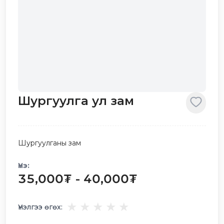
Шургуулга ул зам
Шургуулганы зам
Үнэ:
35,000
₮
-
40,000
₮
★
★
★
★
★
Үнэлгээ өгөх: