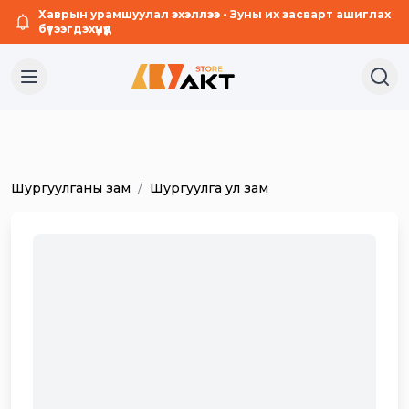
Хаврын урамшуулал эхэллээ - Зуны их засварт ашиглах
бүтээгдэхүүнүүд
Шургуулганы зам
/
Шургуулга ул зам