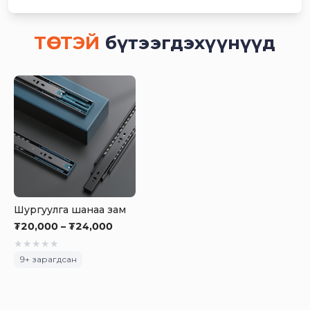
ТӨСТЭЙ
бүтээгдэхүүнүүд
Шургуулга шанаа зам
₮20,000 – ₮24,000
★
★
★
★
★
9
+ зарагдсан