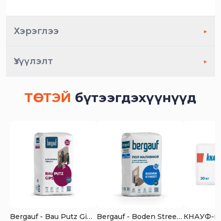
Хэрэглээ
▶
Үзүүлэлт
▶
ТӨСТЭЙ
бүтээгдэхүүнүүд
Bergauf - Bau Putz Gips - Шавардлагын зориулалттай гипсэн шаваас
Bergauf - Boden Street - Шал тэгшлэгч
КНАУФ-П