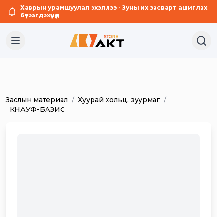
Хаврын урамшуулал эхэллээ - Зуны их засварт ашиглах
бүтээгдэхүүнүүд
Заслын материал
/
Хуурай хольц, зуурмаг
/
КНАУФ-БАЗИС