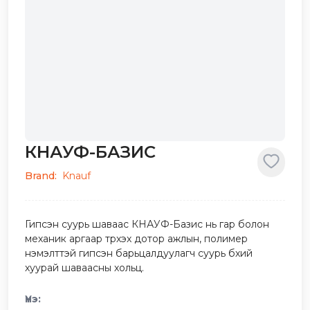
КНАУФ-БАЗИС
Brand:
Knauf
Гипсэн суурь шаваас КНАУФ-Базис нь гар болон
механик аргаар түрхэх дотор ажлын, полимер
нэмэлттэй гипсэн барьцалдуулагч суурь бүхий
хуурай шаваасны хольц.
Үнэ: