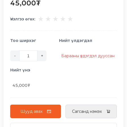
45,000
₮
★
★
★
★
★
Үнэлгээ өгөх:
Тоо ширхэг
Нийт үлдэгдэл
-
+
Барааны үлдэгдэл дууссан
Нийт үнэ
45,000
₮
Шууд авах
Сагсанд нэмэх