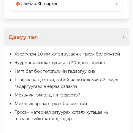
›
🏠
Салбар
:
0
ширхэг
Давуу тал
▼
Хэсэгчлэн 10 мм хүртэл зузаан үе түрхэх боломжтой
Зуурмаг ашиглах хугацаа (70 доошгүй мин)
Нягт бат бөх төгсгөлийн гадаргуу үүснэ
Шаваасан дээр хүнд обой наах боломжтой, суурь
гадаргуугаас үе үеэрээ салахгүй
Механик гэмтэлд илүү тэсвэртэй
Механик аргаар түрхэх боломжтой
Түрхсэн материал хатуурах хүртэлх хугацаа нь
шаваас хийх шатанд гадар