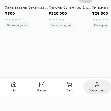
Хана таазны бэхэлгээ төмөр
Гипсны булан тор 1 хайрцаг-100ш
₮
300
₮
120,000
₮
28,300
★
★
★
★
★
★
★
★
★
★
★
★
★
★
★
0
+ зарагдсан
0
+ зарагдсан
0
+ зарагд
Нүүр
Бараа
Сагс
Хэрэглэгч