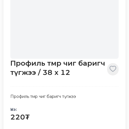
Профиль төмөр чиг баригч
түгжээ / 38 х 12
Профиль төмөр чиг баригч түгжээ
Үнэ:
220
₮