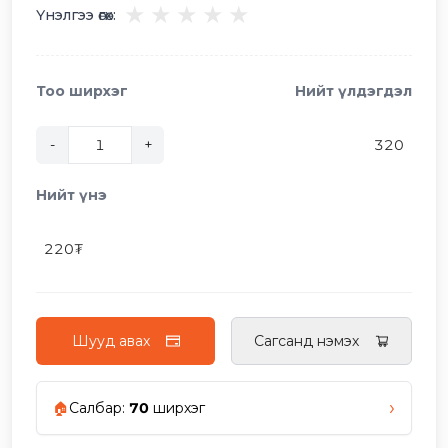
★
★
★
★
★
Үнэлгээ өгөх:
Тоо ширхэг
Нийт үлдэгдэл
-
+
320
Нийт үнэ
220
₮
Шууд авах
Сагсанд нэмэх
›
🏠
Салбар
:
70
ширхэг