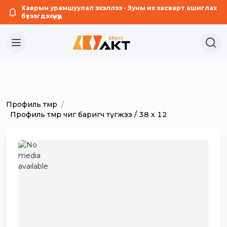
Хаврын урамшуулал эхэллээ - Зуны их засварт ашиглах
бүтээгдэхүүнүүд
Профиль төмөр
/
Профиль төмөр чиг баригч түгжээ / 38 х 12