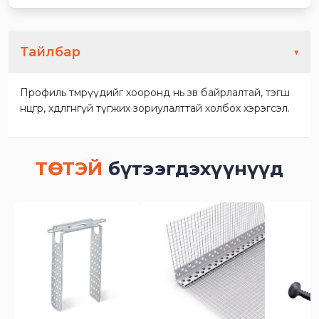
Тайлбар
▼
Профиль төмрүүдийг хооронд нь зөв байрлалтай, тэгш
өнцгөөр, хөдөлгөөнгүй түгжих зориулалттай холбох хэрэгсэл.
ТӨСТЭЙ
бүтээгдэхүүнүүд