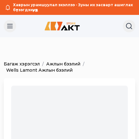
Хаврын урамшуулал эхэллээ - Зуны их засварт ашиглах
бүтээгдэхүүнүүд
Багаж хэрэгсэл
/
Ажлын бээлий
/
1
Wells Lamont Ажлын бээлий
/
5