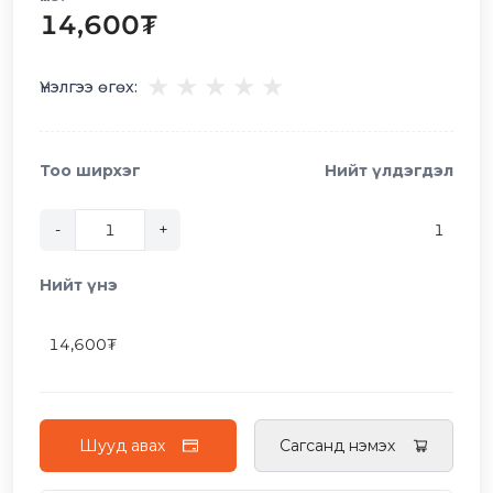
14,600
₮
★
★
★
★
★
Үнэлгээ өгөх:
Тоо ширхэг
Нийт үлдэгдэл
-
+
1
Нийт үнэ
14,600
₮
Шууд авах
Сагсанд нэмэх