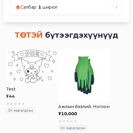
›
🏠
Салбар
:
1
ширхэг
ТӨСТЭЙ
бүтээгдэхүүнүүд
Test
₮
44
★
★
★
★
★
Ажлын бээлий, Ногоон
0
+ зарагдсан
₮
10,000
★
★
★
★
★
0
+ зарагдсан