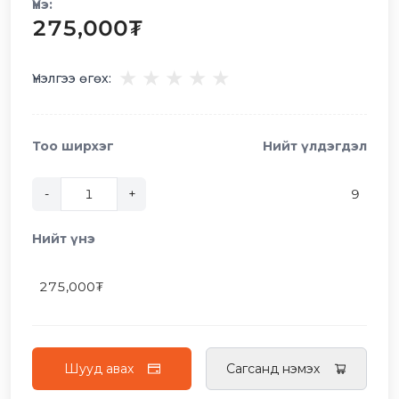
Үнэ:
275,000
₮
★
★
★
★
★
Үнэлгээ өгөх:
Тоо ширхэг
Нийт үлдэгдэл
-
+
9
Нийт үнэ
275,000
₮
Шууд авах
Сагсанд нэмэх