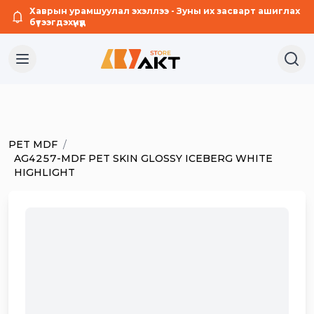
Хаврын урамшуулал эхэллээ - Зуны их засварт ашиглах
бүтээгдэхүүнүүд
PET MDF
/
AG4257-MDF PET SKIN GLOSSY ICEBERG WHITE
HIGHLIGHT