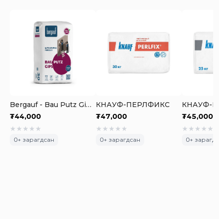
Bergauf - Bau Putz Gips - Шавардлагын зориулалттай гипсэн шаваас
КНАУФ-ПЕРЛФИКС
КНАУФ-Б
₮
44,000
₮
47,000
₮
45,000
★
★
★
★
★
★
★
★
★
★
★
★
★
★
★
0
+ зарагдсан
0
+ зарагдсан
0
+ зарагд