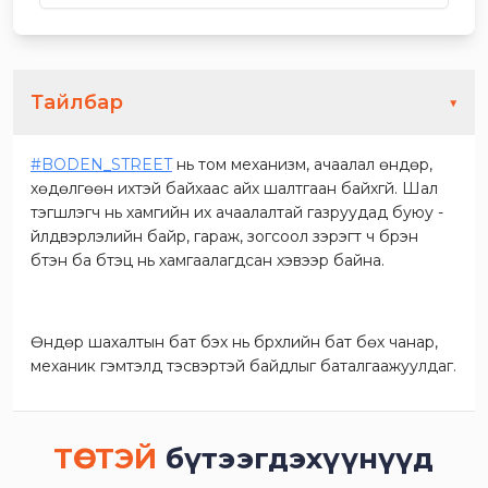
Тайлбар
▼
#BODEN_STREET
нь том механизм, ачаалал өндөр,
хөдөлгөөн ихтэй байхаас айх шалтгаан байхгүй. Шал
тэгшлэгч нь хамгийн их ачаалалтай газруудад буюу -
үйлдвэрлэлийн байр, гараж, зогсоол зэрэгт ч бүрэн
бүтэн ба бүтэц нь хамгаалагдсан хэвээр байна.
Өндөр шахалтын бат бэх нь бүрхүүлийн бат бөх чанар,
механик гэмтэлд тэсвэртэй байдлыг баталгаажуулдаг.
ТӨСТЭЙ
бүтээгдэхүүнүүд