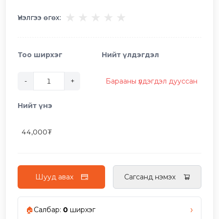
★
★
★
★
★
Үнэлгээ өгөх:
Тоо ширхэг
Нийт үлдэгдэл
-
+
Барааны үлдэгдэл дууссан
Нийт үнэ
44,000
₮
Шууд авах
Сагсанд нэмэх
›
🏠
Салбар
:
0
ширхэг