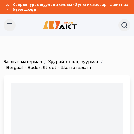
Хаврын урамшуулал эхэллээ - Зуны их засварт ашиглах
бүтээгдэхүүнүүд
Заслын материал
/
Хуурай хольц, зуурмаг
/
Bergauf - Boden Street - Шал тэгшлэгч