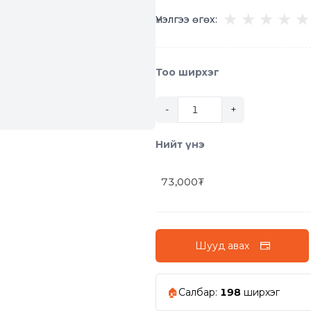
★
★
★
★
★
Үнэлгээ өгөх:
Тоо ширхэг
-
+
Нийт үнэ
73,000
₮
Шууд авах
🏠
Салбар
:
198
ширхэг