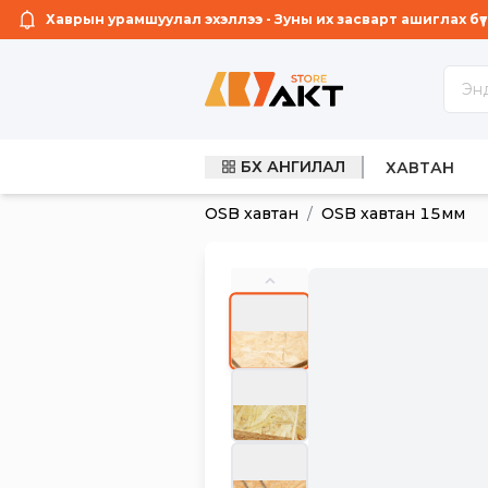
Хаврын урамшуулал эхэллээ - Зуны их засварт ашиглах бүтээ
БҮХ АНГИЛАЛ
ГЭРЭЛТ СА
ХАВТАН
1
OSB хавтан
/
OSB хавтан 15мм
/
6