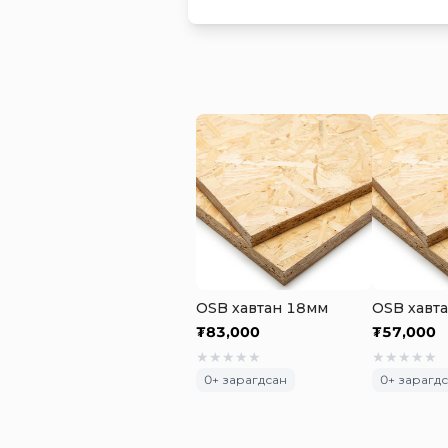
OSB хавтан 18мм
OSB хавт
₮
83,000
₮
57,000
★
★
★
★
★
★
★
★
★
★
0
+ зарагдсан
0
+ зарагд