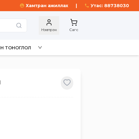
Хамтран ажиллах
|
Утас: 88738030
Нэвтрэх
Сагс
Н ТОНОГЛОЛ
м