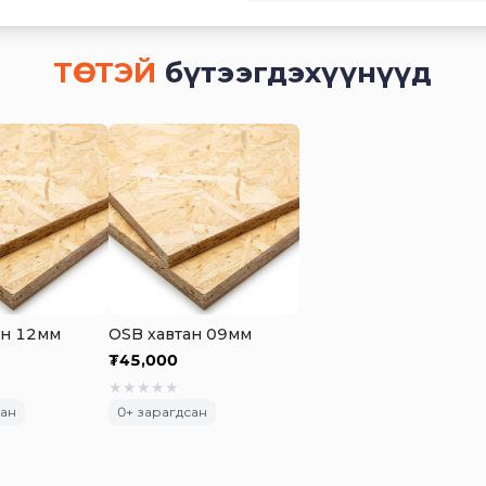
ТӨСТЭЙ
бүтээгдэхүүнүүд
ан 12мм
OSB хавтан 09мм
₮
45,000
★
★
★
★
★
сан
0
+ зарагдсан