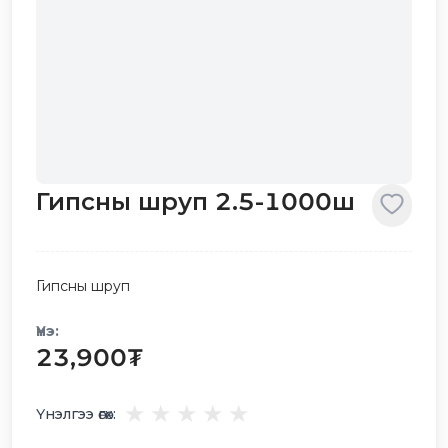
Гипсны шруп 2.5-1000ш
Гипсны шруп
Үнэ:
23,900
₮
★
★
★
★
★
Үнэлгээ өгөх: