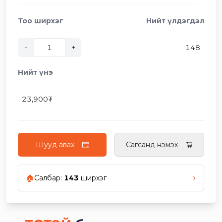
Тоо ширхэг
Нийт үлдэгдэл
-
+
148
Нийт үнэ
23,900
₮
Шууд авах
Сагсанд нэмэх
›
🏠
Салбар
:
143
ширхэг