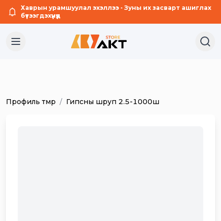
Хаврын урамшуулал эхэллээ - Зуны их засварт ашиглах
бүтээгдэхүүнүүд
Профиль төмөр
/
Гипсны шруп 2.5-1000ш