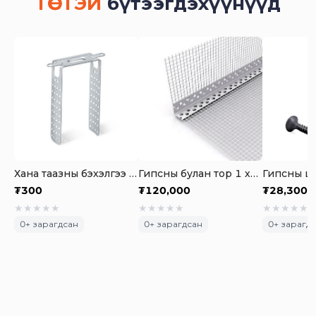
ТӨСТЭЙ
бүтээгдэхүүнүүд
Хана таазны бэхэлгээ төмөр
Гипсны булан тор 1 хайрцаг-100ш
₮
300
₮
120,000
₮
28,300
★
★
★
★
★
★
★
★
★
★
★
★
★
★
★
0
+ зарагдсан
0
+ зарагдсан
0
+ зарагд