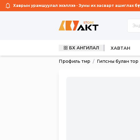
Хаврын урамшуулал эхэллээ - Зуны их засварт ашиглах бүтээ
БҮХ АНГИЛАЛ
ГЭРЭЛТ СА
ХАВТАН
Профиль төмөр
/
Гипсны булан тор