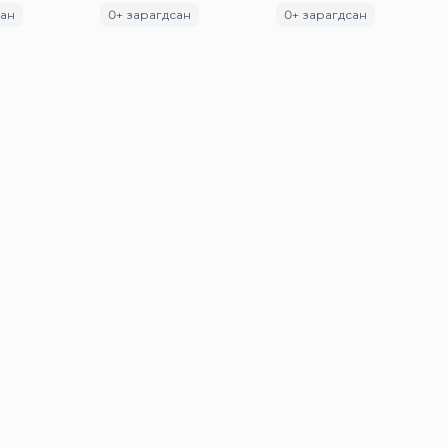
сан
0
+ зарагдсан
0
+ зарагдсан
Улаанбаатар
MN
88738030