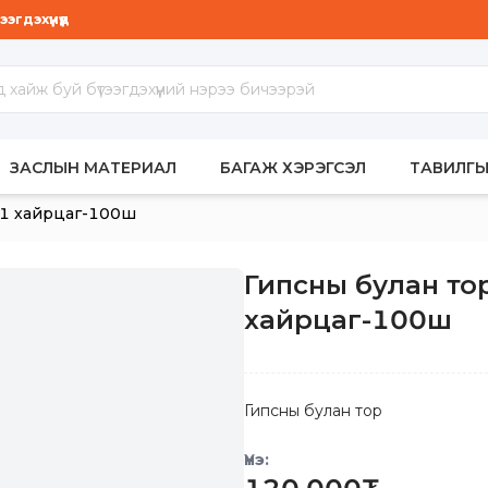
гдэхүүнүүд
МБАР
ЗАСЛЫН МАТЕРИАЛ
БАГАЖ ХЭРЭГСЭЛ
ТАВИЛГЫ
 1 хайрцаг-100ш
Гипсны булан то
хайрцаг-100ш
Гипсны булан тор
Үнэ: