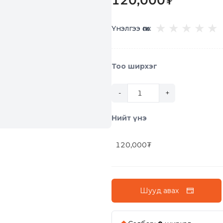
120,000
₮
★
★
★
★
★
Үнэлгээ өгөх:
Тоо ширхэг
-
+
Нийт үнэ
120,000
₮
Шууд авах