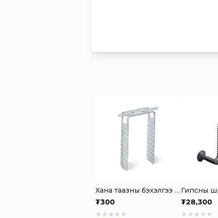
Хана таазны бэхэлгээ төмөр
₮
300
₮
28,300
★
★
★
★
★
★
★
★
★
★