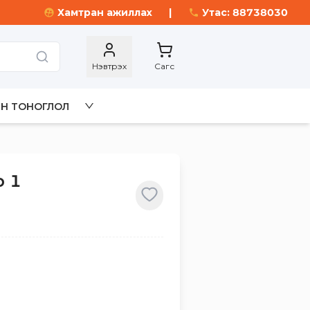
Хамтран ажиллах
|
Утас: 88738030
Нэвтрэх
Сагс
Н ТОНОГЛОЛ
р 1