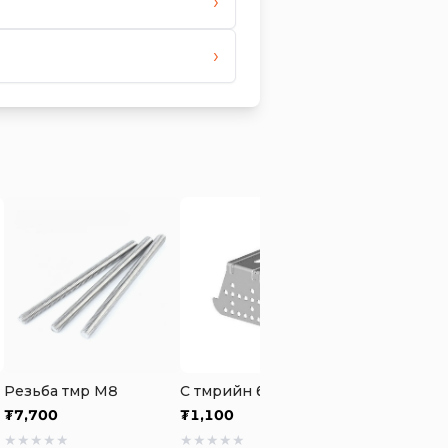
›
›
Резьба төмөр М8
С төмрийн бахлэгч холбоос
₮
7,700
₮
1,100
₮
8,800
★
★
★
★
★
★
★
★
★
★
★
★
★
★
★