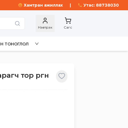
Хамтран ажиллах
|
Утас: 88738030
Нэвтрэх
Сагс
Н ТОНОГЛОЛ
агч тор өргөн