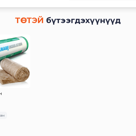
ТӨСТЭЙ
бүтээгдэхүүнүүд
н
сан