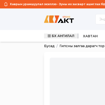
Хаврын урамшуулал эхэллээ - Зуны их засварт ашиглах бүтээ
БҮХ АНГИЛАЛ
ГЭРЭЛТ СА
ХАВТАН
Бусад
/
Гипсны залгаа дарагч тор ө