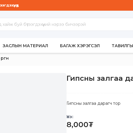
гдэхүүнүүд
МБАР
ЗАСЛЫН МАТЕРИАЛ
БАГАЖ ХЭРЭГСЭЛ
ТАВИЛГЫ
ргөн
Гипсны залгаа дар
Гипсны залгаа дарагч тор
Үнэ:
8,000
₮