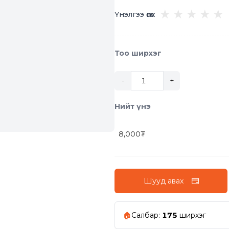
★
★
★
★
★
Үнэлгээ өгөх:
Тоо ширхэг
-
+
Нийт үнэ
8,000
₮
Шууд авах
🏠
Салбар
:
175
ширхэг