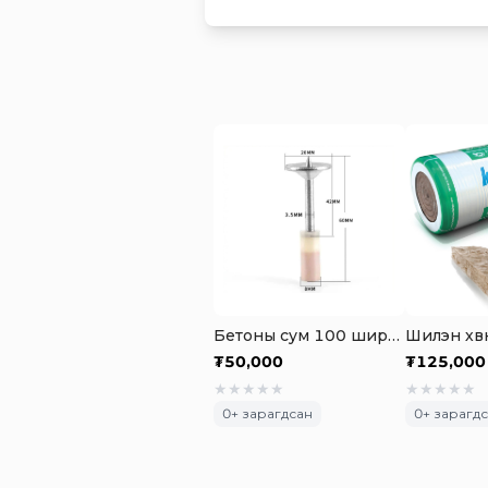
Бетоны сум 100 ширхэгтэй
Шилэн хөвө
₮
50,000
₮
125,000
★
★
★
★
★
★
★
★
★
★
0
+ зарагдсан
0
+ зарагд