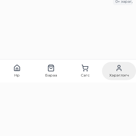
0
+ зарагд
Нүүр
Бараа
Сагс
Хэрэглэгч