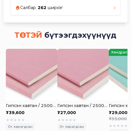
›
🏠
Салбар
:
262
ширхэг
ТӨСТЭЙ
бүтээгдэхүүнүүд
Хямдрал -
Гипсэн хавтан / 2500х1200х12.5мм ягаан
Гипсэн хавтан / 2500х1200х9.5мм ягаан
₮
39,600
₮
27,000
₮
29,000
₮
33,000
★
★
★
★
★
★
★
★
★
★
★
★
★
★
★
0
+ зарагдсан
0
+ зарагдсан