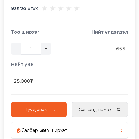
★
★
★
★
★
Үнэлгээ өгөх:
Тоо ширхэг
Нийт үлдэгдэл
-
+
656
Нийт үнэ
25,000
₮
Шууд авах
Сагсанд нэмэх
›
🏠
Салбар
:
394
ширхэг