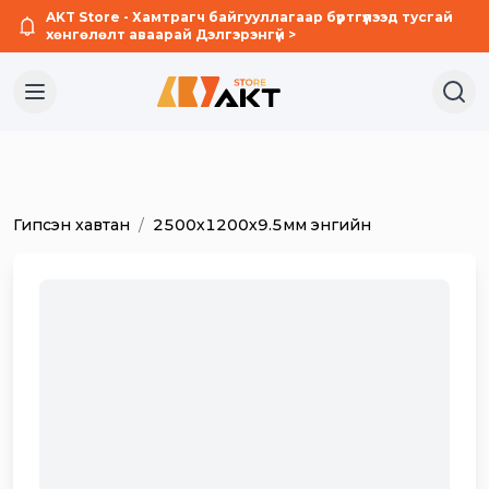
AKT Store - Хамтрагч байгууллагаар бүртгүүлээд тусгай
хөнгөлөлт аваарай
Дэлгэрэнгүй
>
Гипсэн хавтан
/
2500х1200х9.5мм энгийн