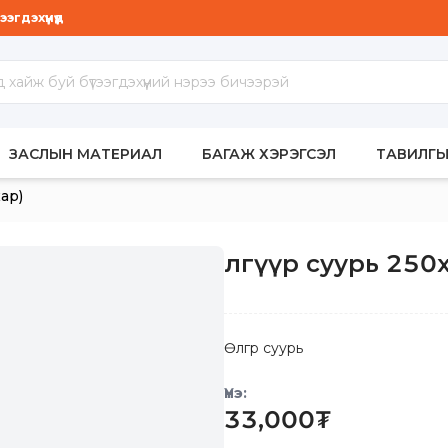
гдэхүүнүүд
МБАР
ЗАСЛЫН МАТЕРИАЛ
БАГАЖ ХЭРЭГСЭЛ
ТАВИЛГЫ
ар)
Өлгүүр суурь 250
Өлгүүр суурь
Үнэ:
33,000
₮