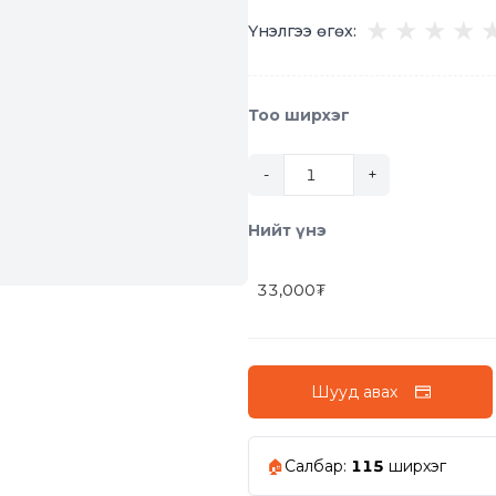
★
★
★
★
Үнэлгээ өгөх:
Тоо ширхэг
-
+
Нийт үнэ
33,000
₮
Шууд авах
🏠
Салбар
:
115
ширхэг