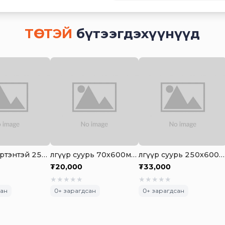
ТӨСТЭЙ
бүтээгдэхүүнүүд
Өлгүүр 4 сэртэнтэй 250мм (хар)
Өлгүүр суурь 70х600мм (хар)
Өлгүүр суурь 250х600мм (цагаан)
₮
20,000
₮
33,000
★
★
★
★
★
★
★
★
★
★
сан
0
+ зарагдсан
0
+ зарагдсан