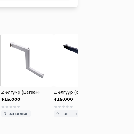
Z өлгүүр (цагаан)
Z өлгүүр (хар)
₮
15,000
₮
15,000
★
★
★
★
★
★
★
★
★
★
0
+ зарагдсан
0
+ зарагдсан