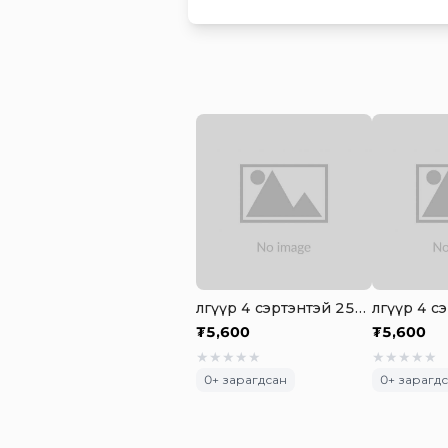
Өлгүүр 4 сэртэнтэй 250мм (цагаан)
₮
5,600
₮
5,600
★
★
★
★
★
★
★
★
★
★
0
+ зарагдсан
0
+ зарагд