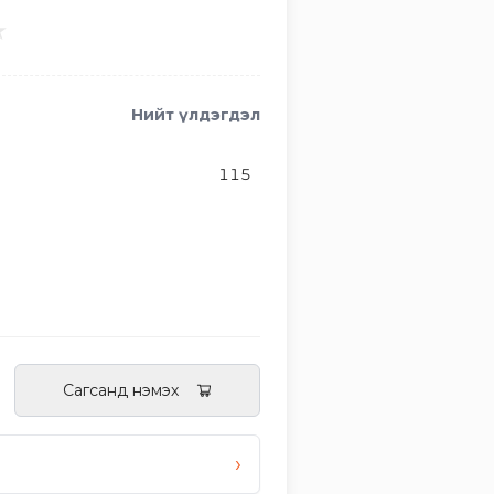
★
Нийт үлдэгдэл
115
Сагсанд нэмэх
›