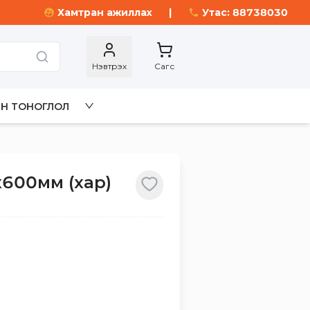
Хамтран ажиллах
|
Утас: 88738030
Нэвтрэх
Сагс
Н ТОНОГЛОЛ
х600мм (хар)